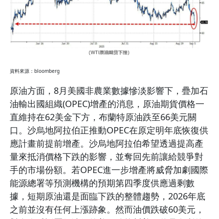
資料來源：bloomberg
原油方面，8月美國非農業數據慘淡影響下，疊加石
油輸出國組織(OPEC)增產的消息，原油期貨價格一
直維持在62美金下方，布蘭特原油跌至66美元關
口。沙烏地阿拉伯正推動OPEC在原定明年底恢復供
應計畫前提前增產。沙烏地阿拉伯希望透過提高產
量來抵消價格下跌的影響，並奪回先前讓給競爭對
手的市場份額。若OPEC進一步增產將威脅加劇國際
能源總署等預測機構的預期第四季度供應過剩數
據，短期原油還是面臨下跌的整體趨勢，2026年底
之前並沒有任何上漲跡象。然而油價跌破60美元，