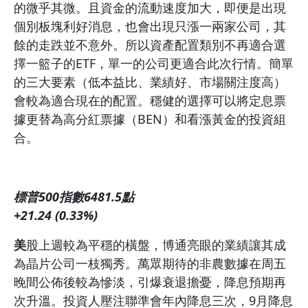
的微乎其微。且資金的流動速度加大，即便是出現
個別板塊利好消息，也會出現只漲一兩家公司，其
餘的走跌並不意外。所以資產配置類別不再適合選
擇一籃子的ETF，單一的公司更適合此次行情。簡單
的三大要素（低本益比、業績好、市場關注度高）
會較為適合現在的配置。穩健的選擇可以將定息票
據更替為高分紅票據（BEN）和看漲黃金的投資組
合。
標普500指數6481.5點
+21.24 (0.33%)
美
股上週較為平穩的橫盤，博通亮眼的業績讓其成
為晶片公司一枝獨秀。萬眾期待的非農數據在周五
晚間公佈後較為慘淡，引爆衰退擔憂，降息預期再
次升溫。投資人壓注聯準會年內降息三次，9月降息