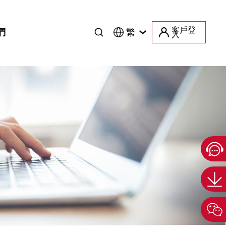
客戶登
們
繁
入