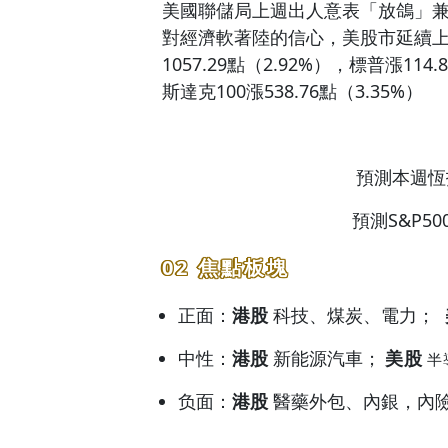
美國聯儲局上週出人意表「放鴿」
對經濟軟著陸的信心，美股市延續上
1057.29點（2.92%），標普漲114
斯達克100漲538.76點（3.35%）
預測本週恆
預測S&P5
02 焦點板塊
正面：
港股
科技、煤炭、電力；
中性：
港股
新能源汽車；
美股
半
负面：
港股
醫藥外包、內銀，內