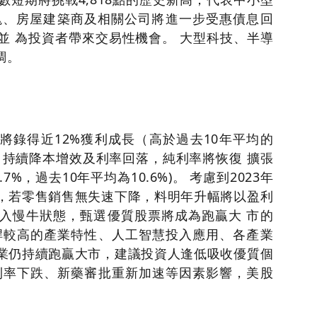
板塊、房屋建築商及相關公司將進一步受惠債息回
並 為投資者帶來交易性機會。 大型科技、半導
調。
預計將錄得近12%獲利成長（高於過去10年平均的
司持續降本增效及利率回落，純利率將恢復 擴張
.7%，過去10年平均為10.6%)。 考慮到2023年
，若零售銷售無失速下降，料明年升幅將以盈利
入慢牛狀態，甄選優質股票將成為跑贏大 市的
桿較高的產業特性、人工智慧投入應用、各產業
業仍持續跑贏大市，建議投資人逢低吸收優質個
利率下跌、新藥審批重新加速等因素影響，美股