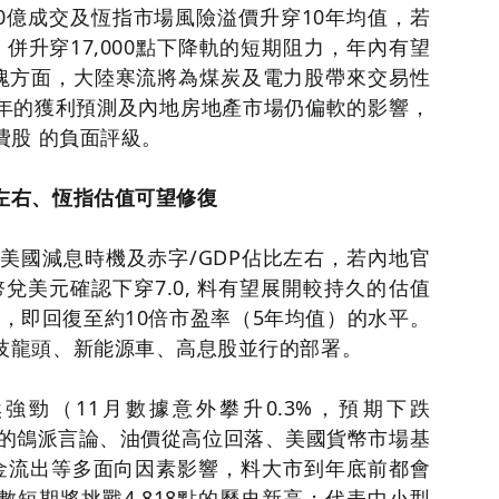
00億成交及恆指市場風險溢價升穿10年均值，若
） 併升穿17,000點下降軌的短期阻力，年內有望
。 板塊方面，大陸寒流將為煤炭及電力股帶來交易性
年的獲利預測及內地房地產市場仍偏軟的影響，
費股 的負面評級。
左右、恆指估值可望修復
受美國減息時機及赤字/GDP佔比左右，若內地官
兌美元確認下穿7.0, 料有望展開較持久的估值
6點，即回復至約10倍市盈率（5年均值）的水平。
技龍頭、新能源車、高息股並行的部署。
強勁（11月數據意外攀升0.3%，預期下跌
局的鴿派言論、油價從高位回落、美國貨幣市場基
資金流出等多面向因素影響，料大市到年底前都會
指數短期將挑戰4,818點的歷史新高；代表中小型