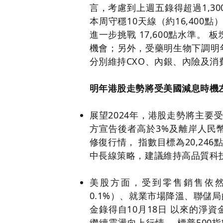
言，考慮到上週五錄得超過1,3
本周守穩10天線（約16,400點
進一步挑戰 17,600點水準
機會；另外，受藥明生物下調明
分別維持CXO、內銀、內險及消
明年港股走勢將受美國減息時機
展望2024年，港股走勢將主要
方宣告後者高於3%及離岸人民幣
修復行情， 指數目標為20,24
中長線策略，建議維持高品質科
美股方面，受到零售銷售依然
0.1%）、就業市場降溫、聯儲
金錄得自10月18日 以來的淨
繼續震盪向上行情。 標普500