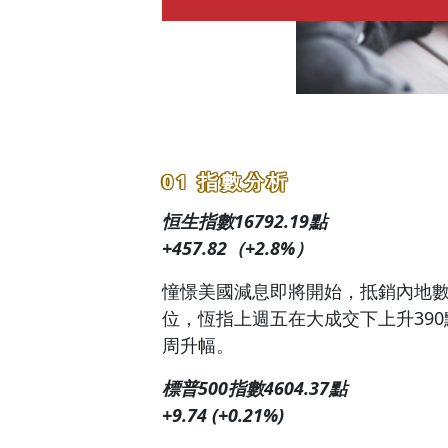
01 指數分析
恒生指數16792.19點
+457.82（+2.8%）
憧憬美國減息即將開始，抵銷內地
位，恆指上週五在大成交下上升390點
周升幅。
標普500指數4604.37點
+9.74 (+0.21%)