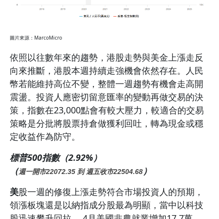
圖片來源：MarcoMicro
依照以往數年來的趨勢，港股走勢與美金上漲走反
向來推斷，港股本週持續走強機會依然存在。人民
幣若能維持高位不變，整體一週趨勢有機會走高開
震盪。投資人應密切留意匯率的變動再做交易的決
策，指數在23,000點會有較大壓力，較適合的交易
策略是分批將股票持倉做獲利回吐，轉為現金或穩
定收益作為防守。
標普500指數（2.92%）
（
）
週一開市22072.35 到 週五收市22504.68
美
股一週的修復上漲走勢符合市場投資人的預期，
領漲板塊還是以納指成分股最為明顯，當中以科技
股迅速攀升回拉。 4月美國非農就業增加17.7萬，